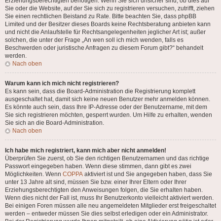
Erziehungsberechtigten benötigen. Wenn Sie sich unsicher sind, ob dies auf
Sie oder die Website, auf der Sie sich zu registrieren versuchen, zutrifft, ziehen
Sie einen rechtlichen Beistand zu Rate. Bitte beachten Sie, dass phpBB
Limited und der Besitzer dieses Boards keine Rechtsberatung anbieten kann
und nicht die Anlaufstelle für Rechtsangelegenheiten jeglicher Art ist; außer
solchen, die unter der Frage „An wen soll ich mich wenden, falls es
Beschwerden oder juristische Anfragen zu diesem Forum gibt?“ behandelt
werden.
Nach oben
Warum kann ich mich nicht registrieren?
Es kann sein, dass die Board-Administration die Registrierung komplett
ausgeschaltet hat, damit sich keine neuen Benutzer mehr anmelden können.
Es könnte auch sein, dass Ihre IP-Adresse oder der Benutzername, mit dem
Sie sich registrieren möchten, gesperrt wurden. Um Hilfe zu erhalten, wenden
Sie sich an die Board-Administration.
Nach oben
Ich habe mich registriert, kann mich aber nicht anmelden!
Überprüfen Sie zuerst, ob Sie den richtigen Benutzernamen und das richtige
Passwort eingegeben haben. Wenn diese stimmen, dann gibt es zwei
Möglichkeiten. Wenn
COPPA
aktiviert ist und Sie angegeben haben, dass Sie
unter 13 Jahre alt sind, müssen Sie bzw. einer Ihrer Eltern oder Ihrer
Erziehungsberechtigten den Anweisungen folgen, die Sie erhalten haben.
Wenn dies nicht der Fall ist, muss Ihr Benutzerkonto vielleicht aktiviert werden.
Bei einigen Foren müssen alle neu angemeldeten Mitglieder erst freigeschaltet
werden – entweder müssen Sie dies selbst erledigen oder ein Administrator.