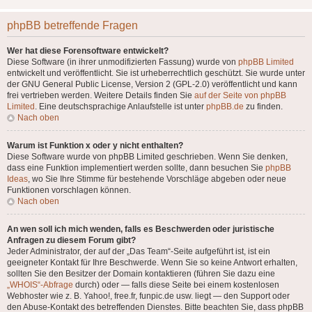
phpBB betreffende Fragen
Wer hat diese Forensoftware entwickelt?
Diese Software (in ihrer unmodifizierten Fassung) wurde von
phpBB Limited
entwickelt und veröffentlicht. Sie ist urheberrechtlich geschützt. Sie wurde unter
der GNU General Public License, Version 2 (GPL-2.0) veröffentlicht und kann
frei vertrieben werden. Weitere Details finden Sie
auf der Seite von phpBB
Limited
. Eine deutschsprachige Anlaufstelle ist unter
phpBB.de
zu finden.
Nach oben
Warum ist Funktion x oder y nicht enthalten?
Diese Software wurde von phpBB Limited geschrieben. Wenn Sie denken,
dass eine Funktion implementiert werden sollte, dann besuchen Sie
phpBB
Ideas
, wo Sie Ihre Stimme für bestehende Vorschläge abgeben oder neue
Funktionen vorschlagen können.
Nach oben
An wen soll ich mich wenden, falls es Beschwerden oder juristische
Anfragen zu diesem Forum gibt?
Jeder Administrator, der auf der „Das Team“-Seite aufgeführt ist, ist ein
geeigneter Kontakt für Ihre Beschwerde. Wenn Sie so keine Antwort erhalten,
sollten Sie den Besitzer der Domain kontaktieren (führen Sie dazu eine
„WHOIS“-Abfrage
durch) oder — falls diese Seite bei einem kostenlosen
Webhoster wie z. B. Yahoo!, free.fr, funpic.de usw. liegt — den Support oder
den Abuse-Kontakt des betreffenden Dienstes. Bitte beachten Sie, dass phpBB