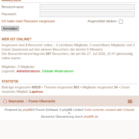
ANMELDEN
Benutzername:
Passwort:
Ich habe mein Passwort vergessen
Angemeldet bleiben
WER IST ONLINE?
Insgesamt sind
3
Besucher online :: 0 sichtbare Mitglieder, 0 unsichtbare Mitglieder und 3
Gäste (basierend auf den aktiven Besuchern der letzten 5 Minuten)
Der Besucherrekord liegt bei
287
Besuchern, die am Mo 27. Jul 2026, 22:47 gleichzeitig
online waren.
Mitglieder: 0 Mitglieder
Legende:
Administratoren
,
Globale Moderatoren
STATISTIK
Beiträge insgesamt
48928
• Themen insgesamt
963
• Mitglieder insgesamt
34
• Unser
neuestes Mitglied:
Lapinou
Startseite
Foren-Übersicht
Powered by
phpBB
® Forum Software © phpBB Limited
Color scheme created with Colorize
It
.
Deutsche Übersetzung durch
phpBB.de