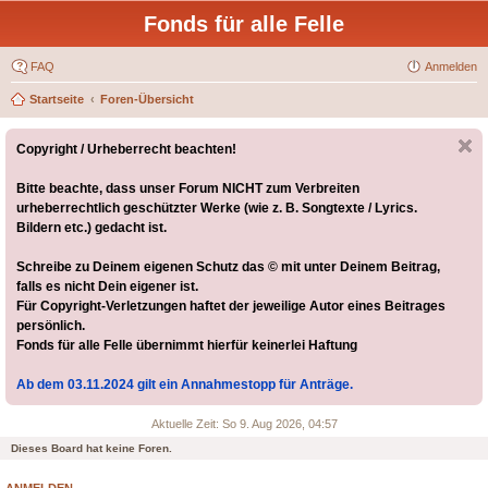
Fonds für alle Felle
FAQ
Anmelden
Startseite
Foren-Übersicht
Copyright / Urheberrecht beachten!
Bitte beachte, dass unser Forum NICHT zum Verbreiten
urheberrechtlich geschützter Werke (wie z. B. Songtexte / Lyrics.
Bildern etc.) gedacht ist.
Schreibe zu Deinem eigenen Schutz das © mit unter Deinem Beitrag,
falls es nicht Dein eigener ist.
Für Copyright-Verletzungen haftet der jeweilige Autor eines Beitrages
persönlich.
Fonds für alle Felle übernimmt hierfür keinerlei Haftung
Ab dem 03.11.2024 gilt ein Annahmestopp für Anträge.
Aktuelle Zeit: So 9. Aug 2026, 04:57
Dieses Board hat keine Foren.