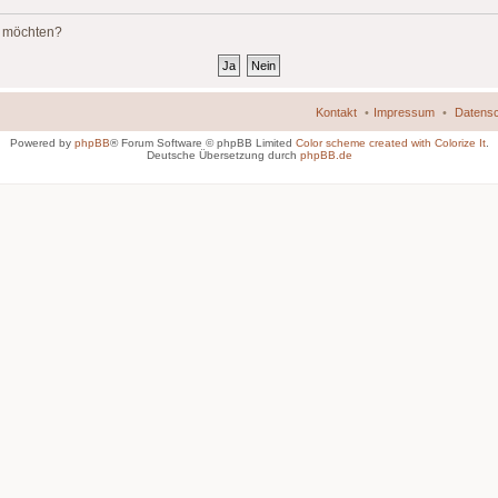
n möchten?
Kontakt
Impressum
Datensc
Powered by
phpBB
® Forum Software © phpBB Limited
Color scheme created with Colorize It
.
Deutsche Übersetzung durch
phpBB.de