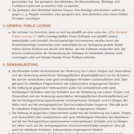
genommen hat. Sie gestatten dem Betreiber, Ihr Benutzerkonto, Beiträge und
Funktionen jederzeit zu löschen oder zu sperren.
Sie gestatten dem Betreiber darüber hinaus, Ihre Beiträge abzuändern, sofern sie
gegen o. g. Regeln verstoßen oder geeignet sind, dem Betreiber oder einem Dritten
Schaden zuzufügen.
4. GENERAL PUBLIC LICENSE
Sie nehmen zur Kenntnis, dass es sich bei phpBB um eine unter der „
GNU General
Public License v2
“ (GPL) bereitgestellten Foren-Software von phpBB Limited
(www.phpbb.com) handelt; deutschsprachige Informationen werden durch die
deutschsprachige Community unter www.phpbb.de zur Verfügung gestellt. Beide
haben keinen Einfluss auf die Art und Weise, wie die Software verwendet wird. Sie
können insbesondere die Verwendung der Software für bestimmte Zwecke nicht
untersagen oder auf Inhalte fremder Foren Einfluss nehmen.
5. GEWÄHRLEISTUNG
Der Betreiber haftet mit Ausnahme der Verletzung von Leben, Körper und Gesundheit
und der Verletzung wesentlicher Vertragspflichten (Kardinalpflichten) nur für Schäden,
die auf ein vorsätzliches oder grob fahrlässiges Verhalten zurückzuführen sind. Dies
gilt auch für mittelbare Folgeschäden wie insbesondere entgangenen Gewinn.
Die Haftung ist gegenüber Verbrauchern außer bei vorsätzlichem oder grob
fahrlässigem Verhalten oder bei Schäden aus der Verletzung von Leben, Körper und
Gesundheit und der Verletzung wesentlicher Vertragspflichten (Kardinalpflichten) auf
die bei Vertragsschluss typischerweise vorhersehbaren Schäden und im übrigen der
Höhe nach auf die vertragstypischen Durchschnittsschäden begrenzt. Dies gilt auch
für mittelbare Folgeschäden wie insbesondere entgangenen Gewinn.
Die Haftung ist gegenüber Unternehmern außer bei der Verletzung von Leben, Körper
und Gesundheit oder vorsätzlichem oder grob fahrlässigem Verhalten des Betreibers
auf die bei Vertragsschluss typischerweise vorhersehbaren Schäden und im Übrigen
der Höhe nach auf die vertragstypischen Durchschnittsschäden begrenzt. Dies gilt
auch für mittelbare Schäden, insbesondere entgangenen Gewinn.
Die Haftungsbegrenzung der Absätze a bis c gilt sinngemäß auch zugunsten der