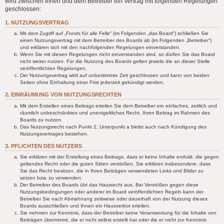
wird zwischen Ihnen und dem Betreiber ein Vertrag mit folgenden Regelungen
geschlossen:
1. NUTZUNGSVERTRAG
Mit dem Zugriff auf „Fonds für alle Felle“ (im Folgenden „das Board“) schließen Sie
einen Nutzungsvertrag mit dem Betreiber des Boards ab (im Folgenden „Betreiber“)
und erklären sich mit den nachfolgenden Regelungen einverstanden.
Wenn Sie mit diesen Regelungen nicht einverstanden sind, so dürfen Sie das Board
nicht weiter nutzen. Für die Nutzung des Boards gelten jeweils die an dieser Stelle
veröffentlichten Regelungen.
Der Nutzungsvertrag wird auf unbestimmte Zeit geschlossen und kann von beiden
Seiten ohne Einhaltung einer Frist jederzeit gekündigt werden.
2. EINRÄUMUNG VON NUTZUNGSRECHTEN
Mit dem Erstellen eines Beitrags erteilen Sie dem Betreiber ein einfaches, zeitlich und
räumlich unbeschränktes und unentgeltliches Recht, Ihren Beitrag im Rahmen des
Boards zu nutzen.
Das Nutzungsrecht nach Punkt 2, Unterpunkt a bleibt auch nach Kündigung des
Nutzungsvertrages bestehen.
3. PFLICHTEN DES NUTZERS
Sie erklären mit der Erstellung eines Beitrags, dass er keine Inhalte enthält, die gegen
geltendes Recht oder die guten Sitten verstoßen. Sie erklären insbesondere, dass
Sie das Recht besitzen, die in Ihren Beiträgen verwendeten Links und Bilder zu
setzen bzw. zu verwenden.
Der Betreiber des Boards übt das Hausrecht aus. Bei Verstößen gegen diese
Nutzungsbedingungen oder anderer im Board veröffentlichten Regeln kann der
Betreiber Sie nach Abmahnung zeitweise oder dauerhaft von der Nutzung dieses
Boards ausschließen und Ihnen ein Hausverbot erteilen.
Sie nehmen zur Kenntnis, dass der Betreiber keine Verantwortung für die Inhalte von
Beiträgen übernimmt, die er nicht selbst erstellt hat oder die er nicht zur Kenntnis