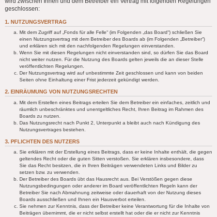
wird zwischen Ihnen und dem Betreiber ein Vertrag mit folgenden Regelungen
geschlossen:
1. NUTZUNGSVERTRAG
Mit dem Zugriff auf „Fonds für alle Felle“ (im Folgenden „das Board“) schließen Sie
einen Nutzungsvertrag mit dem Betreiber des Boards ab (im Folgenden „Betreiber“)
und erklären sich mit den nachfolgenden Regelungen einverstanden.
Wenn Sie mit diesen Regelungen nicht einverstanden sind, so dürfen Sie das Board
nicht weiter nutzen. Für die Nutzung des Boards gelten jeweils die an dieser Stelle
veröffentlichten Regelungen.
Der Nutzungsvertrag wird auf unbestimmte Zeit geschlossen und kann von beiden
Seiten ohne Einhaltung einer Frist jederzeit gekündigt werden.
2. EINRÄUMUNG VON NUTZUNGSRECHTEN
Mit dem Erstellen eines Beitrags erteilen Sie dem Betreiber ein einfaches, zeitlich und
räumlich unbeschränktes und unentgeltliches Recht, Ihren Beitrag im Rahmen des
Boards zu nutzen.
Das Nutzungsrecht nach Punkt 2, Unterpunkt a bleibt auch nach Kündigung des
Nutzungsvertrages bestehen.
3. PFLICHTEN DES NUTZERS
Sie erklären mit der Erstellung eines Beitrags, dass er keine Inhalte enthält, die gegen
geltendes Recht oder die guten Sitten verstoßen. Sie erklären insbesondere, dass
Sie das Recht besitzen, die in Ihren Beiträgen verwendeten Links und Bilder zu
setzen bzw. zu verwenden.
Der Betreiber des Boards übt das Hausrecht aus. Bei Verstößen gegen diese
Nutzungsbedingungen oder anderer im Board veröffentlichten Regeln kann der
Betreiber Sie nach Abmahnung zeitweise oder dauerhaft von der Nutzung dieses
Boards ausschließen und Ihnen ein Hausverbot erteilen.
Sie nehmen zur Kenntnis, dass der Betreiber keine Verantwortung für die Inhalte von
Beiträgen übernimmt, die er nicht selbst erstellt hat oder die er nicht zur Kenntnis