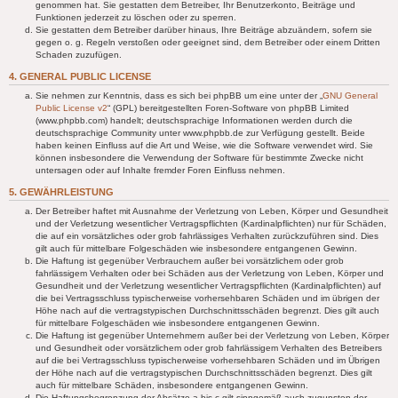
genommen hat. Sie gestatten dem Betreiber, Ihr Benutzerkonto, Beiträge und
Funktionen jederzeit zu löschen oder zu sperren.
Sie gestatten dem Betreiber darüber hinaus, Ihre Beiträge abzuändern, sofern sie
gegen o. g. Regeln verstoßen oder geeignet sind, dem Betreiber oder einem Dritten
Schaden zuzufügen.
4. GENERAL PUBLIC LICENSE
Sie nehmen zur Kenntnis, dass es sich bei phpBB um eine unter der „
GNU General
Public License v2
“ (GPL) bereitgestellten Foren-Software von phpBB Limited
(www.phpbb.com) handelt; deutschsprachige Informationen werden durch die
deutschsprachige Community unter www.phpbb.de zur Verfügung gestellt. Beide
haben keinen Einfluss auf die Art und Weise, wie die Software verwendet wird. Sie
können insbesondere die Verwendung der Software für bestimmte Zwecke nicht
untersagen oder auf Inhalte fremder Foren Einfluss nehmen.
5. GEWÄHRLEISTUNG
Der Betreiber haftet mit Ausnahme der Verletzung von Leben, Körper und Gesundheit
und der Verletzung wesentlicher Vertragspflichten (Kardinalpflichten) nur für Schäden,
die auf ein vorsätzliches oder grob fahrlässiges Verhalten zurückzuführen sind. Dies
gilt auch für mittelbare Folgeschäden wie insbesondere entgangenen Gewinn.
Die Haftung ist gegenüber Verbrauchern außer bei vorsätzlichem oder grob
fahrlässigem Verhalten oder bei Schäden aus der Verletzung von Leben, Körper und
Gesundheit und der Verletzung wesentlicher Vertragspflichten (Kardinalpflichten) auf
die bei Vertragsschluss typischerweise vorhersehbaren Schäden und im übrigen der
Höhe nach auf die vertragstypischen Durchschnittsschäden begrenzt. Dies gilt auch
für mittelbare Folgeschäden wie insbesondere entgangenen Gewinn.
Die Haftung ist gegenüber Unternehmern außer bei der Verletzung von Leben, Körper
und Gesundheit oder vorsätzlichem oder grob fahrlässigem Verhalten des Betreibers
auf die bei Vertragsschluss typischerweise vorhersehbaren Schäden und im Übrigen
der Höhe nach auf die vertragstypischen Durchschnittsschäden begrenzt. Dies gilt
auch für mittelbare Schäden, insbesondere entgangenen Gewinn.
Die Haftungsbegrenzung der Absätze a bis c gilt sinngemäß auch zugunsten der